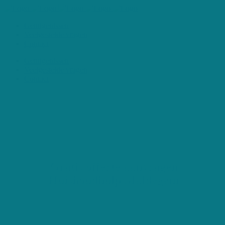
Getuigenissen
Veelgestelde vragen
Contact
Getuigenissen
Veelgestelde vragen
Contact
Gratis offerte aanvragen
Huishoudhulp Maldegem