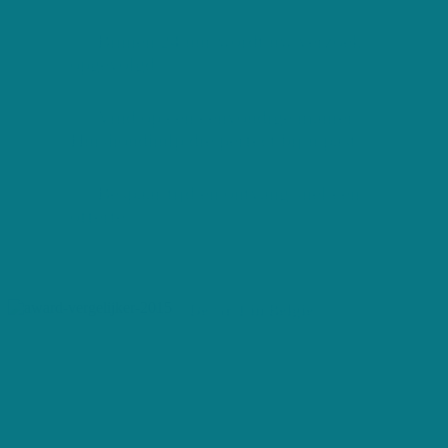
Binnen 24 uur wordt uw verzoek
opgevolgd
Vind op een eenvoudige manier
Huishoudhulp die perfect bij u past
Bespaar tijd en ontvang snel een
offerte
De Nr 1 in België
Ben jij op zoek naar dé
perfecte poetshulp, maar
heb je geen tijd? Dan
selecteert Huishoudhulp
Offerte - de Nr. 1 in