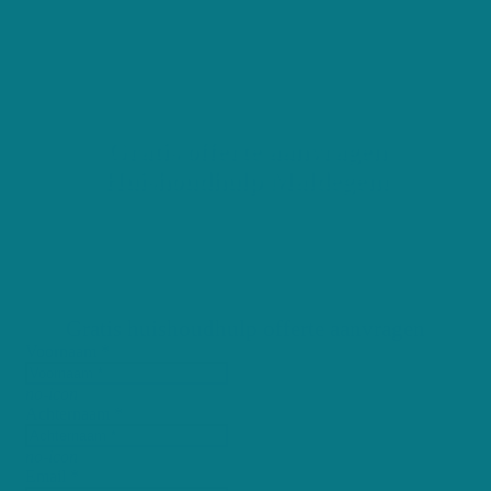
1230 Positieve reviews
Gratis offerte aanvragen
Huishoudhulp Maldegem
Gratis huishoudhulp offerte aanvragen
Voornaam *
no-icon
Achternaam *
no-icon
Email *