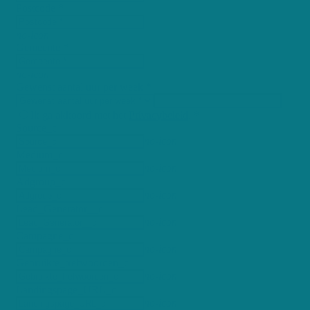
Postcode *
no-icon
Gemeente *
no-icon
Gewenst aantal uur per week *
Ik ga akkoord met het
Privacybeleid
. *
Source_c
no-icon
Medium_c
no-icon
Adgroup_c
no-icon
Lead_Generator__c
no-icon
Campagne_c
no-icon
Gebruikte_trefwoorden_c
no-icon
Landingspage_URL_c
no-icon