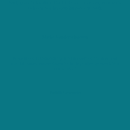
Snel, gratis én kwaliteit. Dat klinkt als een droom, maar het is
toch echt wat huishoudhulp-offerte biedt.
Mieke Vanderschueren
Ik zocht een Huishoudhulp in Maldegem en via deze tool
was dat binnen enkele dagen tot in de puntjes geregeld. Wat
een service!
Judith Goossens