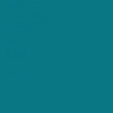
no-icon
Campagne_c
no-icon
Gebruikte_trefwoorden_c
no-icon
Landingspage_URL_c
no-icon
GCLID_c
AttributionId_c
Verzenden
reCaptcha v3
keyboard_arrow_left
Vorige
Volgende
keyboard_arrow_right
Binnen 24 uur wordt uw verzoek
opgevolgd
Vind op een eenvoudige manier