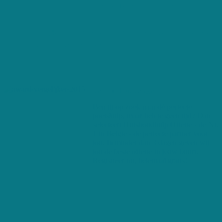
huishoudhulp dat perfect bij u past
Bespaar tijd en laat ons de verschillende
voor u vergelijken
De Nr. 1 in België
Ben jij op zoek naar dé perfecte
poetshulp, maar heb je geen tijd? Dan
selecteert Huishoudhulp Offerte - de Nr.
1 in België - de perfecte partner voor
jou. In minder dan 3 dagen geven wij
jou de beste offerte in jouw buurt.
Registreer nu, helemaal gratis!
+250 maandelijkse gebruikers