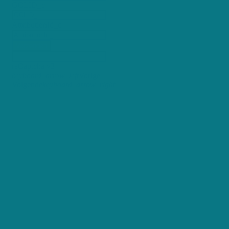
GCLID_c
AttributionId_c
Verzenden
reCaptcha v3
keyboard_arrow_left
Vorige
Volgende
keyboard_arrow_right
+250 maandelijkse gebruikers
98% Tevreden klanten