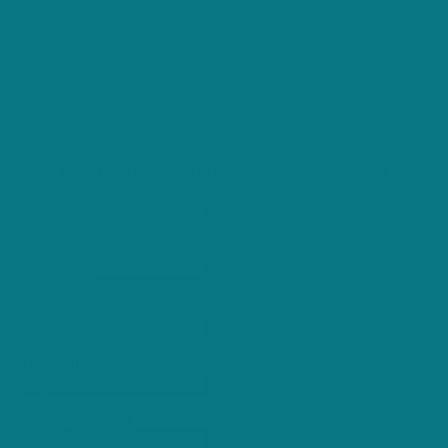
België - de perfecte
partner voor jou. In
minder dan 3 dagen
geven wij jou de beste offerte in jouw buurt.
Registreer nu, helemaal gratis!
Gratis huishoudhulp offerte aanvragen
Voornaam *
no-icon
Achternaam *
no-icon
Email *
email
GSM-Nummer *
no-icon
Straat + Nummer *
no-icon