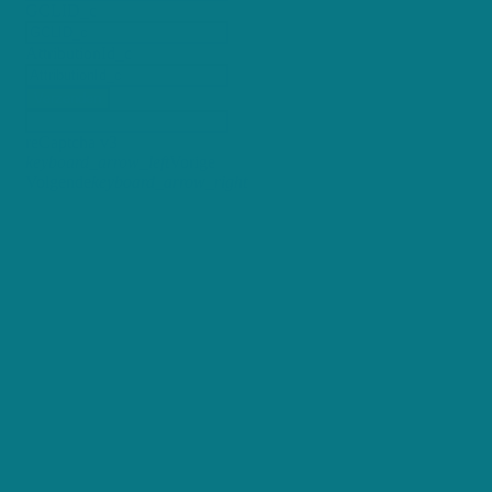
GCLID_c
AttributionId_c
Verzenden
reCaptcha v3
keyboard_arrow_left
Vorige
Volgende
keyboard_arrow_right
+250 maandelijkse gebruikers
98% Tevreden klanten