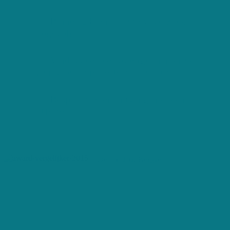
Binnen 24 uur wordt uw verzoek
opgevolgd
Vind op een eenvoudige manier de
Kuisvrouw die perfect bij u past
Bespaar tijd en ontvang snel een
offerte
De Nr 1 in België
Ben jij op zoek naar dé
perfecte poetshulp, maar
heb je geen tijd? Dan
selecteert Huishoudhulp
Offerte - de Nr. 1 in