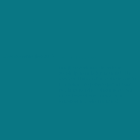
huishoudhulp dat perfect bij u past
Bespaar tijd en laat ons de verschillende
voor u vergelijken
De Nr. 1 in België
Ben jij op zoek naar dé perfecte
poetshulp, maar heb je geen tijd? Dan
selecteert Huishoudhulp Offerte - de Nr.
1 in België - de perfecte partner voor
jou. In minder dan 3 dagen geven wij
jou de beste offerte in jouw buurt.
Registreer nu, helemaal gratis!
+250 maandelijkse gebruikers