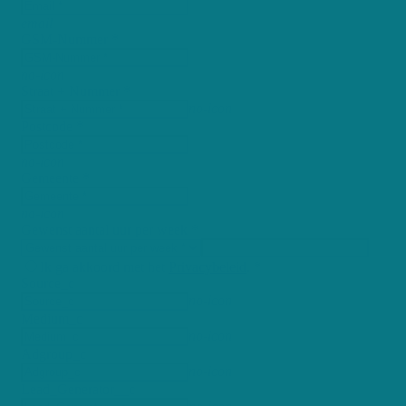
email
GSM-Nummer *
no-icon
Straat + Nummer *
no-icon
Postcode *
no-icon
Gemeente *
no-icon
Gewenst aantal uur per week *
Ik ga akkoord met het
Privacybeleid
. *
Source_c
no-icon
Medium_c
no-icon
Adgroup_c
no-icon
Lead_Generator__c