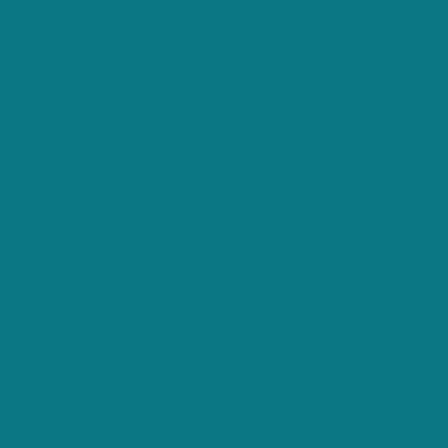
no-icon
Campagne_c
no-icon
Gebruikte_trefwoorden_c
no-icon
Landingspage_URL_c
no-icon
GCLID_c
AttributionId_c
Verzenden
reCaptcha v3
keyboard_arrow_left
Vorige
Volgende
keyboard_arrow_right
Binnen 24 uur wordt uw verzoek
opgevolgd
Vind op een eenvoudige manier