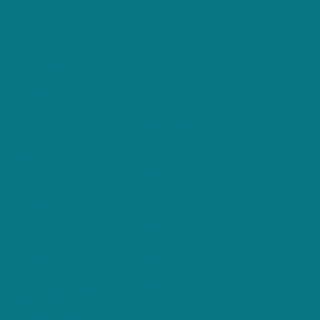
Postcode *
no-icon
Gemeente *
no-icon
Gewenst aantal uur per week *
Ik ga akkoord met het
Privacybeleid
. *
Source_c
no-icon
Medium_c
no-icon
Adgroup_c
no-icon
Lead_Generator__c
no-icon
Campagne_c
no-icon
Gebruikte_trefwoorden_c
no-icon
Landingspage_URL_c
no-icon