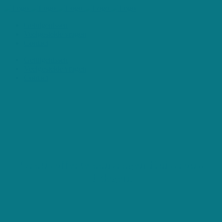
Getuigenissen
Veelgestelde vragen
Contact
Getuigenissen
Veelgestelde vragen
Contact
Gratis offerte aanvragen Kuisvrouw
Edegem