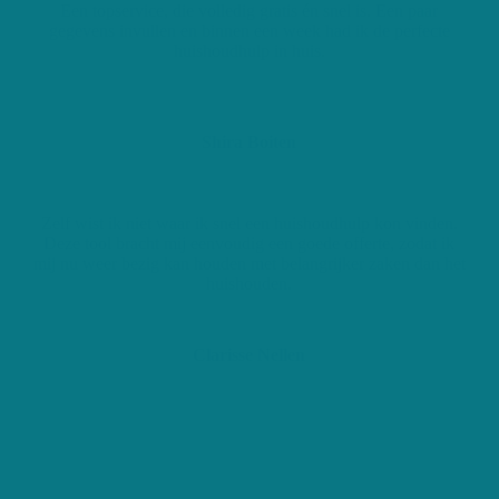
Een topservice, die volledig gratis én snel is. Een paar
gegevens invullen en binnen een week had ik de perfecte
huishoudhulp in huis.
Shira Boiten
Zelf wist ik niet waar ik snel een huishoudhulp kon vinden.
Deze tool bracht mij eenvoudig een goede offerte, zodat ik
mij nu weer bezig kan houden met belangrijker zaken dan het
huishouden.
Clarisse Nellen