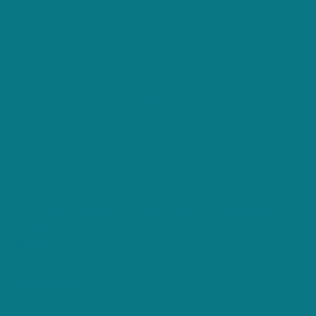
1230 Positieve reviews
Gratis offerte aanvragen Kuisvrouw
Edegem
Gratis huishoudhulp offerte aanvragen
Voornaam *
no-icon
Achternaam *
no-icon
Email *