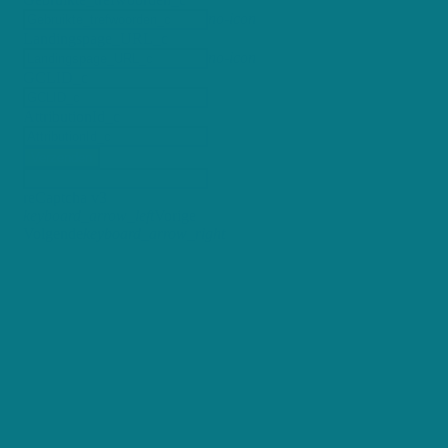
no-icon
Landingspage_URL_c
no-icon
GCLID_c
AttributionId_c
Verzenden
reCaptcha v3
keyboard_arrow_left
Vorige
Volgende
keyboard_arrow_right
+250 maandelijkse gebruikers
98% Tevreden klanten