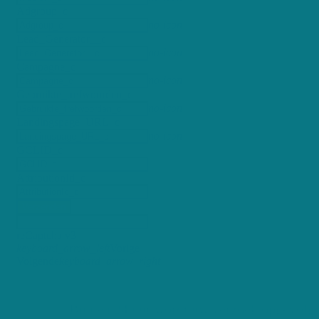
Adgroup_c
no-icon
Lead_Generator__c
no-icon
Campagne_c
no-icon
Gebruikte_trefwoorden_c
no-icon
Landingspage_URL_c
no-icon
GCLID_c
AttributionId_c
Verzenden
reCaptcha v3
keyboard_arrow_left
Vorige
Volgende
keyboard_arrow_right
Binnen 24 uur wordt uw verzoek opgevolg