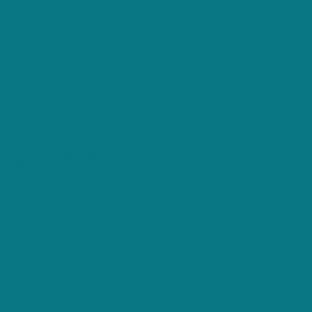
 dat perfect bij u past
oor u vergelijken
p, maar heb je geen tijd? Dan selecteert Huishoudhulp Offerte - de Nr. 1
rt. Registreer nu, helemaal gratis!