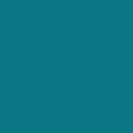
Binnen 24 uur wordt uw verzoek opgevolg
Vind op een eenvoudige manier de Kuisvrou
Bespaar tijd en ontvang snel een offerte
De Nr 1 in België
Ben jij op zoek naar dé perfecte p
voor jou. In minder dan 3 dagen ge
Voornaam *
no-icon
Achternaam *
no-icon
Email *