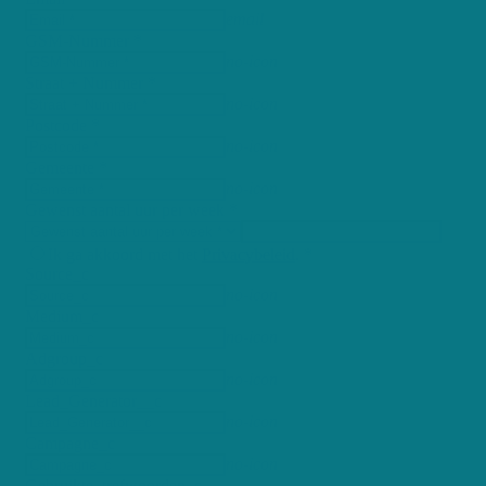
email
GSM-Nummer *
no-icon
Straat + Nummer *
no-icon
Postcode *
no-icon
Gemeente *
no-icon
Gewenst aantal uur per week *
Ik ga akkoord met het
Privacybeleid
. *
Source_c
no-icon
Medium_c
no-icon
Adgroup_c
no-icon
Lead_Generator__c
no-icon
Campagne_c
no-icon
Gebruikte_trefwoorden_c