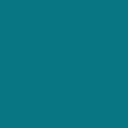
Vind op een eenvoudige manier huishoudhulp
Bespaar tijd en laat ons de verschillende v
De Nr. 1 in België
Ben jij op zoek naar dé perfecte poetshul
geven wij jou de beste offerte in jouw buu
+250 maandelijkse gebruikers
98% Tevreden klanten