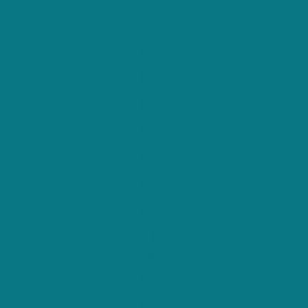
Voornaam *
no-icon
Achternaam *
no-icon
Email *
email
GSM-Nummer *
no-icon
Straat + Nummer *
no-icon
Postcode *
no-icon
Gemeente *
no-icon
Gewenst aantal uur per week *
Ik ga akkoord met het
Privacybeleid
. *
Source_c
no-icon
Medium_c
no-icon