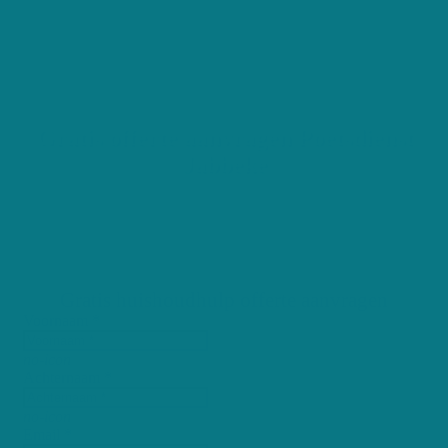
1230 Positieve reviews
Gratis offerte aanvragen Poetsdienst
Jabbeke
Gratis huishoudhulp offerte aanvragen
Voornaam *
no-icon
Achternaam *
no-icon
Email *