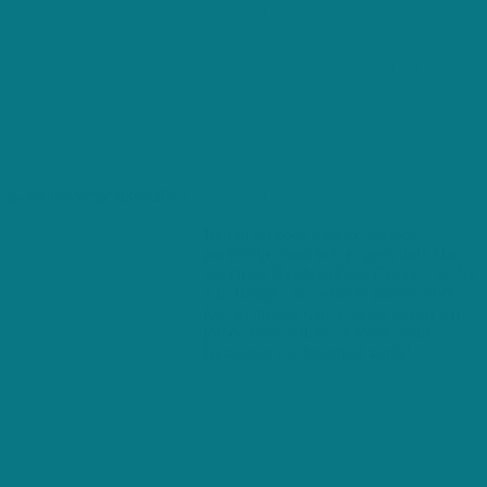
huishoudhulp dat perfect bij u past
Bespaar tijd en laat ons de verschillende
voor u vergelijken
De Nr. 1 in België
Ben jij op zoek naar dé perfecte
poetshulp, maar heb je geen tijd? Dan
selecteert Huishoudhulp Offerte - de Nr.
1 in België - de perfecte partner voor
jou. In minder dan 3 dagen geven wij
jou de beste offerte in jouw buurt.
Registreer nu, helemaal gratis!
+250 maandelijkse gebruikers