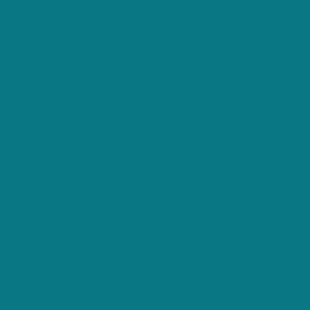
email
GSM-Nummer *
no-icon
Straat + Nummer *
no-icon
Postcode *
no-icon
Gemeente *
no-icon
Gewenst aantal uur per week *
Ik ga akkoord met het
Privacybeleid
. *
Source_c
no-icon
Medium_c
no-icon
Adgroup_c
no-icon
Lead_Generator__c