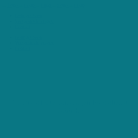
Getuigenissen
Veelgestelde vragen
Contact
Getuigenissen
Veelgestelde vragen
Contact
Gratis offerte aanvragen Poetsdienst
Jabbeke