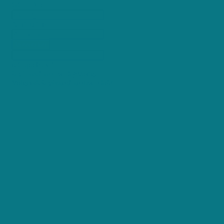
GCLID_c
AttributionId_c
Verzenden
reCaptcha v3
keyboard_arrow_left
Vorige
Volgende
keyboard_arrow_right
+250 maandelijkse gebruikers
98% Tevreden klanten