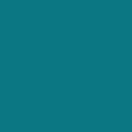
België - de perfecte
partner voor jou. In
minder dan 3 dagen
geven wij jou de beste offerte in jouw buurt.
Registreer nu, helemaal gratis!
Gratis huishoudhulp offerte aanvragen
Voornaam *
no-icon
Achternaam *
no-icon
Email *
email
GSM-Nummer *
no-icon
Straat + Nummer *
no-icon