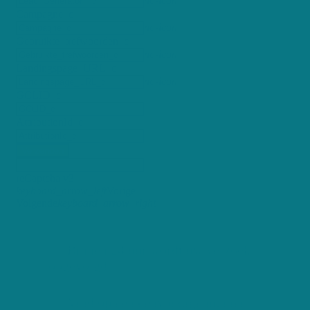
no-icon
Campagne_c
no-icon
Gebruikte_trefwoorden_c
no-icon
Landingspage_URL_c
no-icon
GCLID_c
AttributionId_c
Verzenden
reCaptcha v3
keyboard_arrow_left
Vorige
Volgende
keyboard_arrow_right
Binnen 24 uur wordt uw verzoek
opgevolgd
Vind op een eenvoudige manier