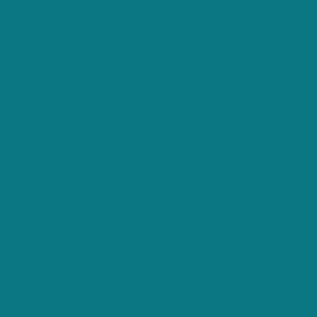
Binnen 24 uur wordt uw verzoek
opgevolgd
Vind op een eenvoudige manier
Poetsdienst die perfect bij u past
Bespaar tijd en ontvang snel een
offerte
De Nr 1 in België
Ben jij op zoek naar dé
perfecte poetshulp, maar
heb je geen tijd? Dan
selecteert Huishoudhulp
Offerte - de Nr. 1 in