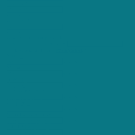
Postcode *
no-icon
Gemeente *
no-icon
Gewenst aantal uur per week *
Ik ga akkoord met het
Privacybeleid
. *
Source_c
no-icon
Medium_c
no-icon
Adgroup_c
no-icon
Lead_Generator__c
no-icon
Campagne_c
no-icon
Gebruikte_trefwoorden_c
no-icon
Landingspage_URL_c
no-icon