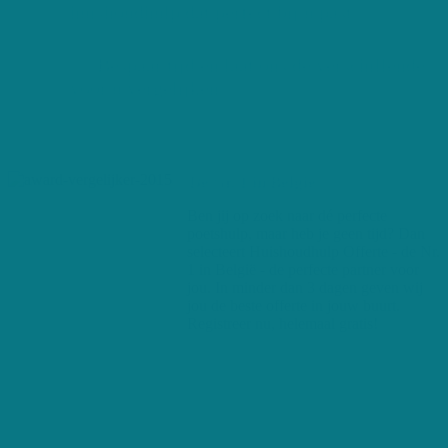
huishoudhulp dat perfect bij u past
Bespaar tijd en laat ons de verschillende
voor u vergelijken
De Nr. 1 in België
Ben jij op zoek naar dé perfecte
poetshulp, maar heb je geen tijd? Dan
selecteert Huishoudhulp Offerte - de Nr.
1 in België - de perfecte partner voor
jou. In minder dan 3 dagen geven wij
jou de beste offerte in jouw buurt.
Registreer nu, helemaal gratis!
+250 maandelijkse gebruikers