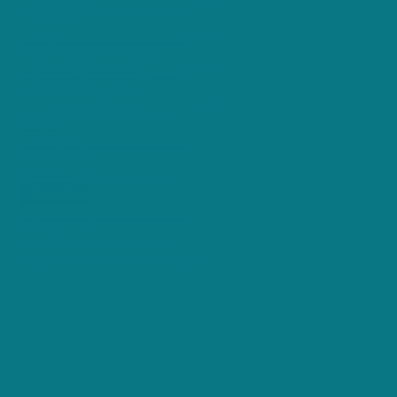
no-icon
Campagne_c
no-icon
Gebruikte_trefwoorden_c
no-icon
Landingspage_URL_c
no-icon
GCLID_c
AttributionId_c
Verzenden
reCaptcha v3
keyboard_arrow_left
Vorige
Volgende
keyboard_arrow_right
Binnen 24 uur wordt uw verzoek
opgevolgd
Vind op een eenvoudige manier