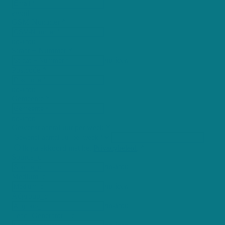
email
GSM-Nummer *
no-icon
Straat + Nummer *
no-icon
Postcode *
no-icon
Gemeente *
no-icon
Gewenst aantal uur per week *
Ik ga akkoord met het
Privacybeleid
. *
Source_c
no-icon
Medium_c
no-icon
Adgroup_c
no-icon
Lead_Generator__c