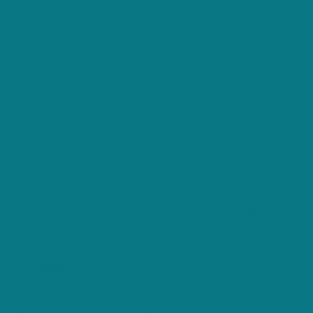
1230 Positieve reviews
Gratis offerte aanvragen Schoonmaak
Nieuwpoort
Gratis huishoudhulp offerte aanvragen
Voornaam *
no-icon
Achternaam *
no-icon
Email *