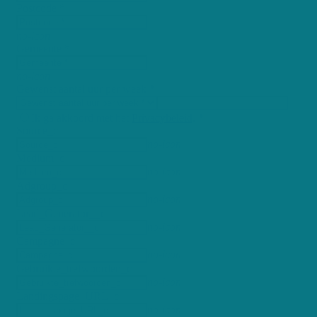
Postcode *
no-icon
Gemeente *
no-icon
Gewenst aantal uur per week *
Ik ga akkoord met het
Privacybeleid
. *
Source_c
no-icon
Medium_c
no-icon
Adgroup_c
no-icon
Lead_Generator__c
no-icon
Campagne_c
no-icon
Gebruikte_trefwoorden_c
no-icon
Landingspage_URL_c
no-icon