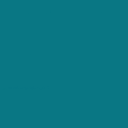
Binnen 24 uur wordt uw verzoek
opgevolgd
Vind op een eenvoudige manier
Schoonmaak die perfect bij u past
Bespaar tijd en ontvang snel een
offerte
De Nr 1 in België
Ben jij op zoek naar dé
perfecte poetshulp, maar
heb je geen tijd? Dan
selecteert Huishoudhulp
Offerte - de Nr. 1 in