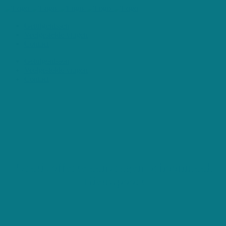
Getuigenissen
Veelgestelde vragen
Contact
Getuigenissen
Veelgestelde vragen
Contact
Gratis offerte aanvragen Schoonmaak
Nieuwpoort