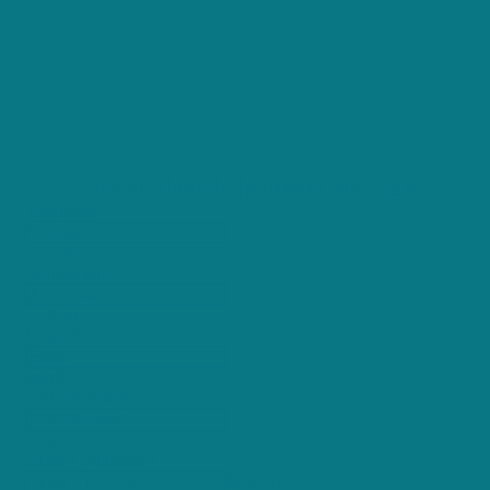
België - de perfecte
partner voor jou. In
minder dan 3 dagen
geven wij jou de beste offerte in jouw buurt.
Registreer nu, helemaal gratis!
Gratis huishoudhulp offerte aanvragen
Voornaam *
no-icon
Achternaam *
no-icon
Email *
email
GSM-Nummer *
no-icon
Straat + Nummer *
no-icon