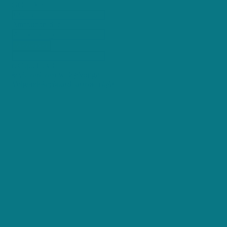
GCLID_c
AttributionId_c
Verzenden
reCaptcha v3
keyboard_arrow_left
Vorige
Volgende
keyboard_arrow_right
+250 maandelijkse gebruikers
98% Tevreden klanten